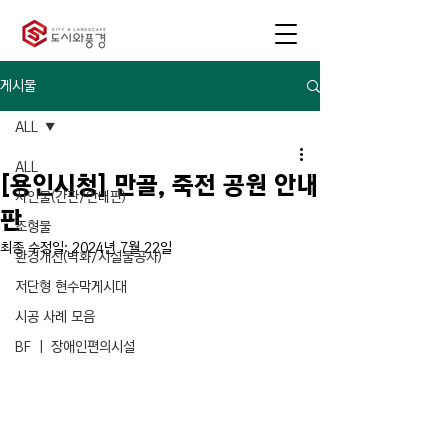
게시물
ALL
ALL
[용인시청] 만골, 죽전 공원 안내
사인물(간판/안내판)
판
조형물
최종 수정일:
2024년 7월 22일
환경개선(벽화/시설물공사)
저단형 현수막게시대
시공 사례 모음
BF ㅣ 장애인편의시설