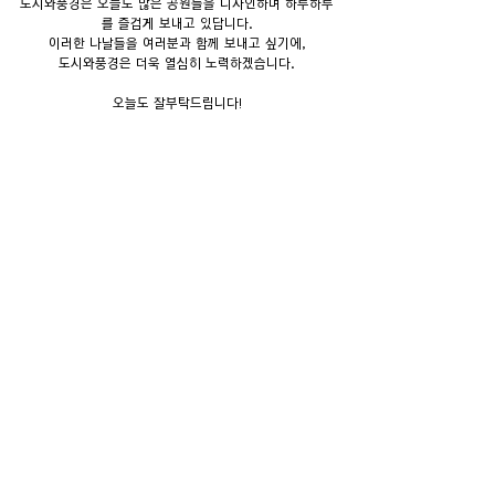
도시와풍경은 오늘도 많은 공원들을 디자인하며 하루하루
를 즐겁게 보내고 있답니다.
이러한 나날들을 여러분과 함께 보내고 싶기에,
도시와풍경은 더욱 열심히 노력하겠습니다.
오늘도 잘부탁드립니다!
공공·환경·조경디자인
공공디자인 전문 기업 도시와풍경
우리는 도시와풍경을 디자인합니다.
고객문의
T. 031-651-1002 ｜ F. 031-274-1164 ｜ E. 
onead0311@naver.com