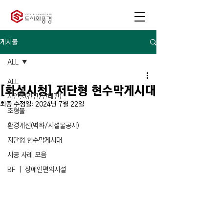
게시물
ALL
ALL
[화성시청] 저단형 현수막게시대
사인물(간판/안내판)
최종 수정일:
2024년 7월 22일
조형물
환경개선(벽화/시설물공사)
저단형 현수막게시대
시공 사례 모음
BF ㅣ 장애인편의시설