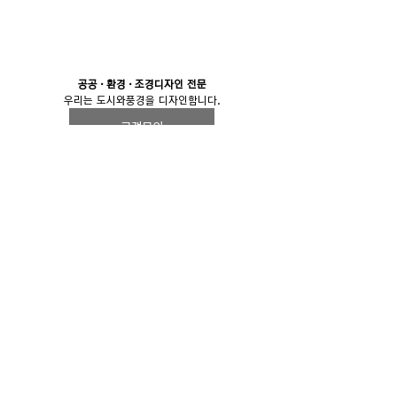
공공·환경·조경디자인 전문
우리는 도시와풍경을 디자인합니다.
고객문의
T. 031-651-1002 ｜F. 031-274-1164 ｜ E. 
onead0311@naver.com
Copyright ⓒ CITY&LANDSCAPE All Rights 
Reserved 
저단형 현수막게시대
전체 보기
관련 게시물