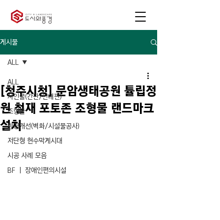
게시물
ALL
ALL
[청주시청] 문암생태공원 튤립정
사인물(간판/안내판)
원 철재 포토존 조형물 랜드마크
조형물
설치
환경개선(벽화/시설물공사)
저단형 현수막게시대
시공 사례 모음
BF ㅣ 장애인편의시설