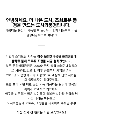
안녕하세요. 더 나은 도시, 조화로운 풍
경을 만드는 도시와풍경입니다.
아름다운 튤립이 가득한 이 곳, 우리 함께 나들이하러 문
암생태공원으로 떠나요!
이번에 소개드릴 사례는 
청주 문암생태공원 튤립정원에 
설치한 철재 포토존 조형물 시공 설치건
입니다.
청주 문암생태공원은 2000년까지 생활 쓰레기매립장으
로 사용되었었으나, 이후 공원부지 사업을 거쳐
2010년 도심형 테마파크 공원으로 개장해 많은 시민들
의 힐링스팟이 되어주었죠.
또한 봄이 되면 매년 꽃밭 가득 아름다운 튤립이 알록달
록하게 만개하곤 하는데요.
이곳을 방문하는 많은 시민들이 행복한 시간과 추억을 남
기길 바라는 마음으로
도시와풍경에 포토존, 조형물을 의뢰하여 주셨답니다!
우선 설치 전 현장은 어떤 모습일까요?