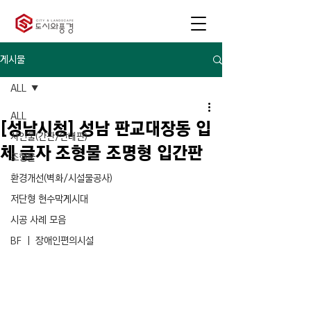
게시물
ALL
ALL
[성남시청] 성남 판교대장동 입
사인물(간판/안내판)
체 글자 조형물 조명형 입간판
조형물
환경개선(벽화/시설물공사)
저단형 현수막게시대
시공 사례 모음
BF ㅣ 장애인편의시설