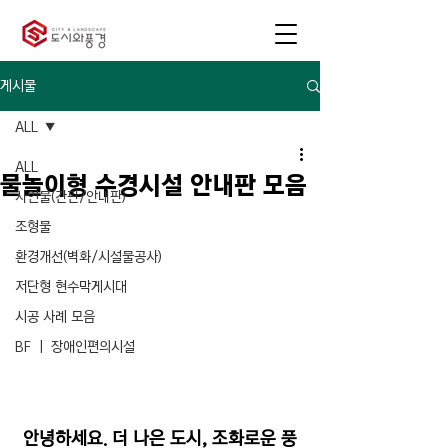
게시물
ALL
ALL
물놀이형 수경시설 안내판 모음
사인물(간판/안내판)
조형물
환경개선(벽화/시설물공사)
저단형 현수막게시대
시공 사례 모음
BF ㅣ 장애인편의시설
안녕하세요. 더 나은 도시, 조화로운 풍