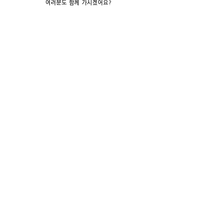
여러분도 함께 가시겠어요?
공공·환경·조경디자인
공공디자인 전문 기업 도시와풍경
우리는 도시와풍경을 디자인합니다.
견적문의
Copyright ⓒ CITY&LANDSCAPE All Rights 
Reserved 
조형물