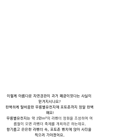
이렇게 아름다운 자연경관이 과거 폐광이였다는 사실이 
믿겨지시나요?
완벽하게 탈바꿈한 무릉별유천지에 포토존까지 정말 완벽
해요!
무릉별유천지는 약 2만m²
의 라벤더 정원을 조성하여 여
름철이 오면 라벤더 축제를 개최하곤 하는데요.
향기롭고 은은한 라벤더 속, 포토존 벤치에 앉아 사진을 
찍으러 가야겠어요.