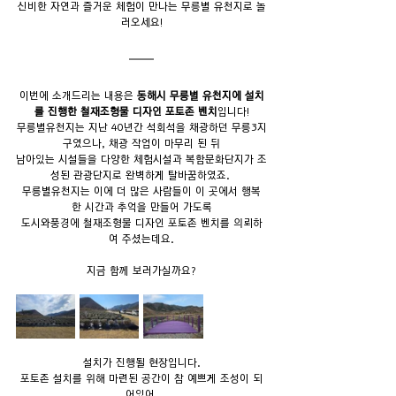
신비한 자연과 즐거운 체험이 만나는 무릉별 유천지로 놀
러오세요!
이번에 소개드리는 내용은 
동해시 무릉별 유천지에 설치
를 진행한 철재조형물 디자인 포토존 벤치
입니다!
무릉별유천지는 지난 40년간 석회석을 채광하던 무릉3지
구였으나, 채광 작업이 마무리 된 뒤
남아있는 시설들을 다양한 체험시설과 복합문화단지가 조
성된 관광단지로 완벽하게 탈바꿈하였죠. 
무릉별유천지는 이에 더 많은 사람들이 이 곳에서 행복
한 시간과 추억을 만들어 가도록
도시와풍경에 철재조형물 디자인 포토존 벤치를 의뢰하
여 주셨는데요.
지금 함께 보러가실까요?
설치가 진행될 현장입니다.
포토존 설치를 위해 마련된 공간이 참 예쁘게 조성이 되
어있어,