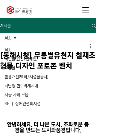
게시물
ALL
ALL
[동해시청] 무릉별유천지 철재조
사인물(간판/안내판)
형물 디자인 포토존 벤치
조형물
환경개선(벽화/시설물공사)
저단형 현수막게시대
시공 사례 모음
BF ㅣ 장애인편의시설
안녕하세요. 더 나은 도시, 조화로운 풍
경을 만드는 도시와풍경입니다.