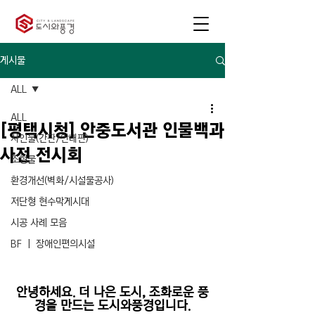
게시물
ALL
ALL
[평택시청] 안중도서관 인물백과
사인물(간판/안내판)
사전 전시회
조형물
환경개선(벽화/시설물공사)
저단형 현수막게시대
시공 사례 모음
BF ㅣ 장애인편의시설
안녕하세요. 더 나은 도시, 조화로운 풍
경을 만드는 도시와풍경입니다.